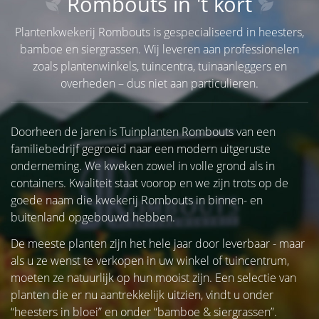
Rombouts in 't kort
Plantenkwekerij Rombouts is gespecialiseerd in heesters,
bamboe en siergrassen. Wij leveren aan professionelen
zoals plantenwinkels, tuincentra, tuinaanleggers en
overheden – dus niet aan particulieren.
Doorheen de jaren is Tuinplanten Rombouts van een
familiebedrijf gegroeid naar een modern uitgeruste
onderneming. We kweken zowel in volle grond als in
containers. Kwaliteit staat voorop en we zijn trots op de
goede naam die kwekerij Rombouts in binnen- en
buitenland opgebouwd hebben.
De meeste planten zijn het hele jaar door leverbaar - maar
als u ze wenst te verkopen in uw winkel of tuincentrum,
moeten ze natuurlijk op hun mooist zijn. Een selectie van
planten die er nu aantrekkelijk uitzien, vindt u onder
“heesters in bloei” en onder “bamboe & siergrassen”.