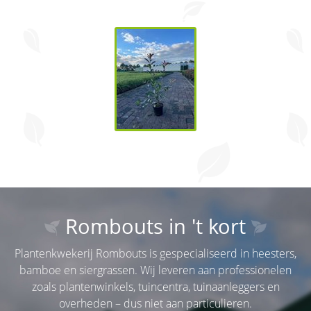
Rombouts in 't kort
Plantenkwekerij Rombouts is gespecialiseerd in heesters,
bamboe en siergrassen. Wij leveren aan professionelen
zoals plantenwinkels, tuincentra, tuinaanleggers en
overheden – dus niet aan particulieren.